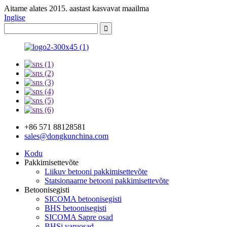
Aitame alates 2015. aastast kasvavat maailma
Inglise
+86 571 88128581
sales@dongkunchina.com
Kodu
Pakkimisettevõte
Liikuv betooni pakkimisettevõte
Statsionaarne betooni pakkimisettevõte
Betoonisegisti
SICOMA betoonisegisti
BHS betoonisegisti
SICOMA Sapre osad
BHSi varuosad