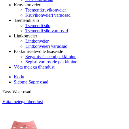
Kruvikonveier
Tsementkruvikonveier
Kruvikonveieri varuosad
Tsemendi silo
Tsemendi silo
Tsemendi silo varuosad
Lintkonveier
Lintkonveier
Lintkonveieri varuosad
Pakkimisettevõtte lisaseade
Segamissüsteemi pakkimine
Segisti varuosade pakkimine
Võta meiega ühendust
Kodu
Sicoma Sapre osad
Easy Wear osad
Võta meiega ühendust