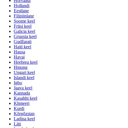
Horvaadi
Hollandi
Eestlane
Filipiinlane
Soome keel
Friisi keel
Galicia keel
Gruusia keel
Gudžarati
Haiti keel
Hausa
Havai
Heebrea keel
Hmong
Ungari keel
Islandi keel
Igbo
Jaava keel
Kannada
Kasahhi keel
Khmeeri
Kurdi
Kõrgõzstan
Ladina keel
Läti