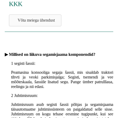
KKK
Võta meiega ühendust
▶ Millised on liikuva segamisjaama komponendid?
1 segisti šassii:
Peamasina konsooliga segaja šassii, mis sisaldab traktori
tihvti ja veoki parkimisjalga; Segisti, tsemendi ja vee
mõõteskaala, šassiile lisatud segu. Pange ümber patrulllaua,
reelingu ja nii edasi.
2 Juhtimisruum:
Juhtimisruum asub segisti šassii põhjas ja segamisjaama
täisautomaatne juhtimissüsteem on paigaldatud selle sisse.
Juhtimisruum on kogu tehase eesmine tugipunkt, kui see