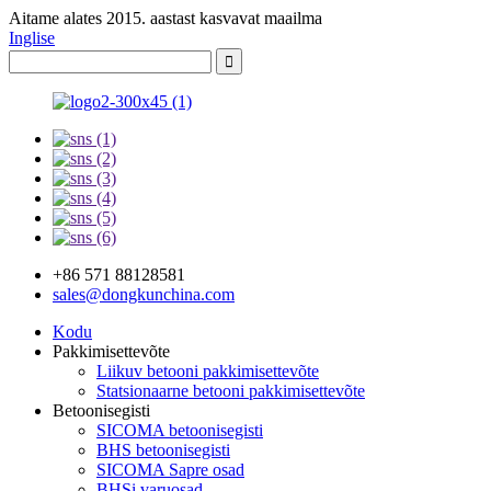
Aitame alates 2015. aastast kasvavat maailma
Inglise
+86 571 88128581
sales@dongkunchina.com
Kodu
Pakkimisettevõte
Liikuv betooni pakkimisettevõte
Statsionaarne betooni pakkimisettevõte
Betoonisegisti
SICOMA betoonisegisti
BHS betoonisegisti
SICOMA Sapre osad
BHSi varuosad