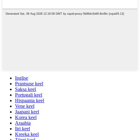
Inglise
Prantsuse keel
Saksa keel
Portugali keel
Hispaania keel
Vene keel
Jaapani keel
Korea keel
Araabia
Iiri keel
Kreeka keel
Türgi keel