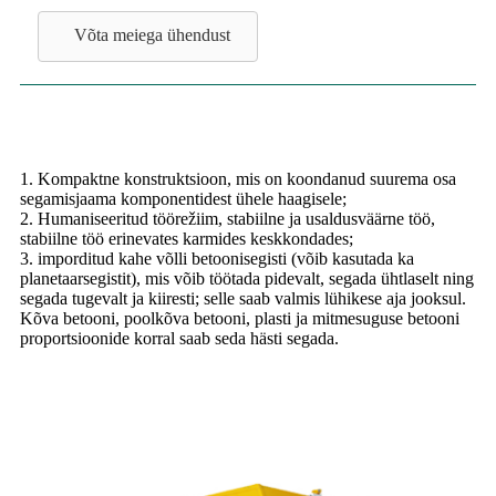
Võta meiega ühendust
1. Kompaktne konstruktsioon, mis on koondanud suurema osa
segamisjaama komponentidest ühele haagisele;
2. Humaniseeritud töörežiim, stabiilne ja usaldusväärne töö,
stabiilne töö erinevates karmides keskkondades;
3. imporditud kahe võlli betoonisegisti (võib kasutada ka
planetaarsegistit), mis võib töötada pidevalt, segada ühtlaselt ning
segada tugevalt ja kiiresti; selle saab valmis lühikese aja jooksul.
Kõva betooni, poolkõva betooni, plasti ja mitmesuguse betooni
proportsioonide korral saab seda hästi segada.