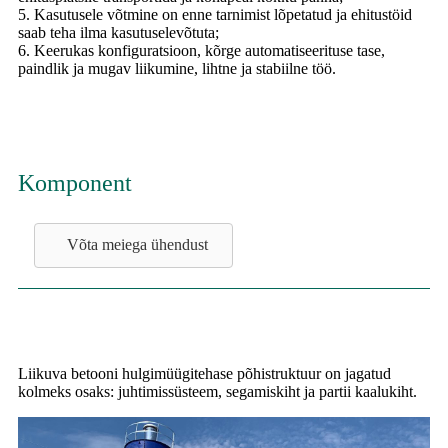
5. Kasutusele võtmine on enne tarnimist lõpetatud ja ehitustöid
saab teha ilma kasutuselevõtuta;
6. Keerukas konfiguratsioon, kõrge automatiseerituse tase,
paindlik ja mugav liikumine, lihtne ja stabiilne töö.
Komponent
Võta meiega ühendust
Liikuva betooni hulgimüügitehase põhistruktuur on jagatud
kolmeks osaks: juhtimissüsteem, segamiskiht ja partii kaalukiht.