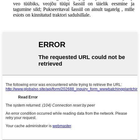
veo tüübiks, veojõu tüüpi šassiil on täielik eesmine ja
tagumine sild; Pukseeritaval šassiil on ainult tagatelg , mille
esiots on kinnitatud traktori sadulsillale.