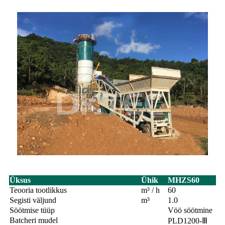
Üksus
Ühik
MHZS60
Teooria tootlikkus
m³ / h
60
Segisti väljund
m³
1.0
Söötmise tüüp
Vöö söötmine
Batcheri mudel
PLD1200-Ⅲ