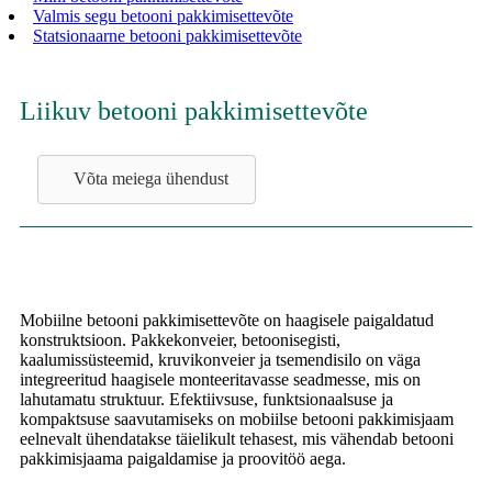
Valmis segu betooni pakkimisettevõte
Statsionaarne betooni pakkimisettevõte
Liikuv betooni pakkimisettevõte
Võta meiega ühendust
Mobiilne betooni pakkimisettevõte on haagisele paigaldatud
konstruktsioon. Pakkekonveier, betoonisegisti,
kaalumissüsteemid, kruvikonveier ja tsemendisilo on väga
integreeritud haagisele monteeritavasse seadmesse, mis on
lahutamatu struktuur. Efektiivsuse, funktsionaalsuse ja
kompaktsuse saavutamiseks on mobiilse betooni pakkimisjaam
eelnevalt ühendatakse täielikult tehasest, mis vähendab betooni
pakkimisjaama paigaldamise ja proovitöö aega.