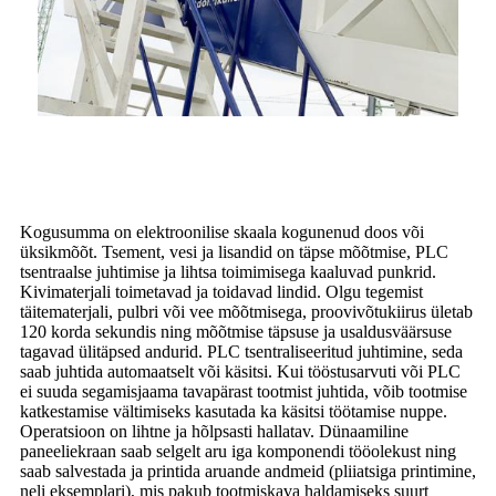
Kogusumma on elektroonilise skaala kogunenud doos või
üksikmõõt. Tsement, vesi ja lisandid on täpse mõõtmise, PLC
tsentraalse juhtimise ja lihtsa toimimisega kaaluvad punkrid.
Kivimaterjali toimetavad ja toidavad lindid. Olgu tegemist
täitematerjali, pulbri või vee mõõtmisega, proovivõtukiirus ületab
120 korda sekundis ning mõõtmise täpsuse ja usaldusväärsuse
tagavad ülitäpsed andurid. PLC tsentraliseeritud juhtimine, seda
saab juhtida automaatselt või käsitsi. Kui tööstusarvuti või PLC
ei suuda segamisjaama tavapärast tootmist juhtida, võib tootmise
katkestamise vältimiseks kasutada ka käsitsi töötamise nuppe.
Operatsioon on lihtne ja hõlpsasti hallatav. Dünaamiline
paneeliekraan saab selgelt aru iga komponendi tööolekust ning
saab salvestada ja printida aruande andmeid (pliiatsiga printimine,
neli eksemplari), mis pakub tootmiskava haldamiseks suurt