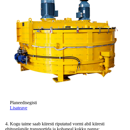
Planeedisegisti
Lisateave
4. Kogu taime saab kiiresti riputatud vormi abil kiiresti
ehitusplatsile transportida ja kohapeal kokku panna;