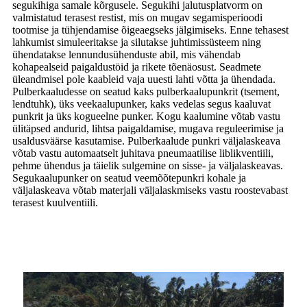
segukihiga samale kõrgusele. Segukihi jalutusplatvorm on
valmistatud terasest restist, mis on mugav segamisperioodi
tootmise ja tühjendamise õigeaegseks jälgimiseks. Enne tehasest
lahkumist simuleeritakse ja silutakse juhtimissüsteem ning
ühendatakse lennundusühenduste abil, mis vähendab
kohapealseid paigaldustöid ja rikete tõenäosust. Seadmete
üleandmisel pole kaableid vaja uuesti lahti võtta ja ühendada.
Pulberkaaludesse on seatud kaks pulberkaalupunkrit (tsement,
lendtuhk), üks veekaalupunker, kaks vedelas segus kaaluvat
punkrit ja üks kogueelne punker. Kogu kaalumine võtab vastu
ülitäpsed andurid, lihtsa paigaldamise, mugava reguleerimise ja
usaldusväärse kasutamise. Pulberkaalude punkri väljalaskeava
võtab vastu automaatselt juhitava pneumaatilise liblikventiili,
pehme ühendus ja täielik sulgemine on sisse- ja väljalaskeavas.
Segukaalupunker on seatud veemõõtepunkri kohale ja
väljalaskeava võtab materjali väljalaskmiseks vastu roostevabast
terasest kuulventiili.