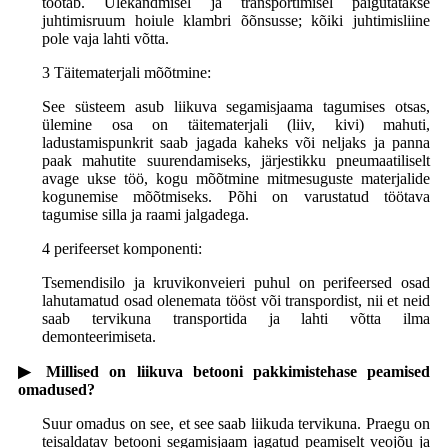
töötab. Ülekandmisel ja transportimisel paigutatakse
juhtimisruum hoiule klambri õõnsusse; kõiki juhtimisliine
pole vaja lahti võtta.
3 Täitematerjali mõõtmine:
See süsteem asub liikuva segamisjaama tagumises otsas,
ülemine osa on täitematerjali (liiv, kivi) mahuti,
ladustamispunkrit saab jagada kaheks või neljaks ja panna
paak mahutite suurendamiseks, järjestikku pneumaatiliselt
avage ukse töö, kogu mõõtmine mitmesuguste materjalide
kogunemise mõõtmiseks. Põhi on varustatud töötava
tagumise silla ja raami jalgadega.
4 perifeerset komponenti:
Tsemendisilo ja kruvikonveieri puhul on perifeersed osad
lahutamatud osad olenemata tööst või transpordist, nii et neid
saab tervikuna transportida ja lahti võtta ilma
demonteerimiseta.
▶ Millised on liikuva betooni pakkimistehase peamised
omadused?
Suur omadus on see, et see saab liikuda tervikuna. Praegu on
teisaldatav betooni segamisjaam jagatud peamiselt veojõu ja