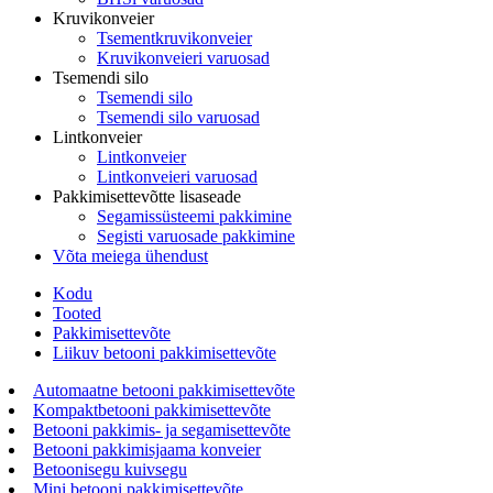
Kruvikonveier
Tsementkruvikonveier
Kruvikonveieri varuosad
Tsemendi silo
Tsemendi silo
Tsemendi silo varuosad
Lintkonveier
Lintkonveier
Lintkonveieri varuosad
Pakkimisettevõtte lisaseade
Segamissüsteemi pakkimine
Segisti varuosade pakkimine
Võta meiega ühendust
Kodu
Tooted
Pakkimisettevõte
Liikuv betooni pakkimisettevõte
Automaatne betooni pakkimisettevõte
Kompaktbetooni pakkimisettevõte
Betooni pakkimis- ja segamisettevõte
Betooni pakkimisjaama konveier
Betoonisegu kuivsegu
Mini betooni pakkimisettevõte