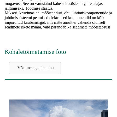
mugavust. See on varustatud kahe seiresüsteemiga reaalajas
jälgimiseks. Tootmise staatus.
Mikseri, kruvimasina, mõõteanduri, õhu juhtimiskomponentide ja
juhtimissüsteemi peamised elektrilised komponendid on kõik
imporditud kaubamärgid, mis mitte ainult ei vähenda oluliselt
seadmete rikete määra, vaid parandab ka seadmete mõõtetäpsust
Kohaletoimetamise foto
Võta meiega ühendust