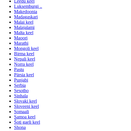
Leedu keel
Luksemburgi ..
Makedoonia
Madagaskari
Malai keel
Malajalami
Malta keel
Maoori
Marathi
Mongoli keel
Birma keel
Nepali keel
Norra keel
Pastu
Pärsia keel
Punjabi
Serbia
Sesotho
Sinhala
Slovaki keel
Sloveeni keel
Somaali
Samoa keel
Šoti gaeli keel
Shona