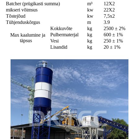
Batcher (prügikasti summa)
m³
12X2
mikseri võimsus
kw
22X2
Tõstejõud
kw
7,5x2
Tühjenduskõrgus
m
3.9
Kokkuvõte
kg
2500 ± 2%
Pulbermaterjal
kg
600 ± 1%
Max kaalumine ja
täpsus
Vesi
kg
250 ± 1%
Lisandid
kg
20 ± 1%