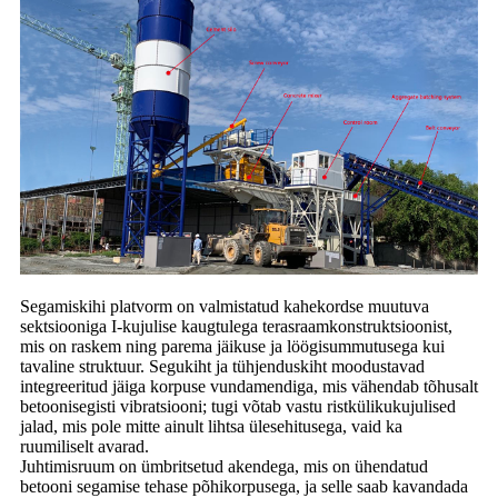
Segamiskihi platvorm on valmistatud kahekordse muutuva
sektsiooniga I-kujulise kaugtulega terasraamkonstruktsioonist,
mis on raskem ning parema jäikuse ja löögisummutusega kui
tavaline struktuur. Segukiht ja tühjenduskiht moodustavad
integreeritud jäiga korpuse vundamendiga, mis vähendab tõhusalt
betoonisegisti vibratsiooni; tugi võtab vastu ristkülikukujulised
jalad, mis pole mitte ainult lihtsa ülesehitusega, vaid ka
ruumiliselt avarad.
Juhtimisruum on ümbritsetud akendega, mis on ühendatud
betooni segamise tehase põhikorpusega, ja selle saab kavandada