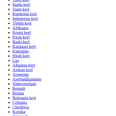
Itaalia keel
Taani keel
Rumeenia keel
Indoneesia keel
Tšehhi keel
Afrikaans
Rootsi keel
Poola keel
Baski keel
Katalaani keel
Esperanto
Hindi keel
Lao
Albaania keel
Amhari keel
Armeenia
Aserbaidžaanlane
Valgevenelane
Bengali
Bosnia
Bulgaaria keel
Cebuano
Chichewa
Korsika