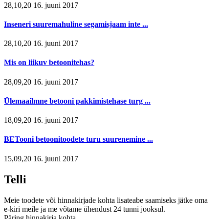
28,10,20 16. juuni 2017
Inseneri suuremahuline segamisjaam inte ...
28,10,20 16. juuni 2017
Mis on liikuv betoonitehas?
28,09,20 16. juuni 2017
Ülemaailmne betooni pakkimistehase turg ...
18,09,20 16. juuni 2017
BETooni betoonitoodete turu suurenemine ...
15,09,20 16. juuni 2017
Telli
Meie toodete või hinnakirjade kohta lisateabe saamiseks jätke oma
e-kiri meile ja me võtame ühendust 24 tunni jooksul.
Päring hinnakirja kohta