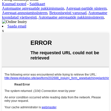
Kuumad tooted
-
Saidikaart
Automaatne agregaatide pakkimismasin
,
Agregaat-partiide süsteem
,
Agregaat-annustamissüsteem
,
Betoonisegisti varuosad
,
Automaatne
koondatud väetisegisti
,
Automaatne agregaatide pakkimissüsteem
,
Saada email
x