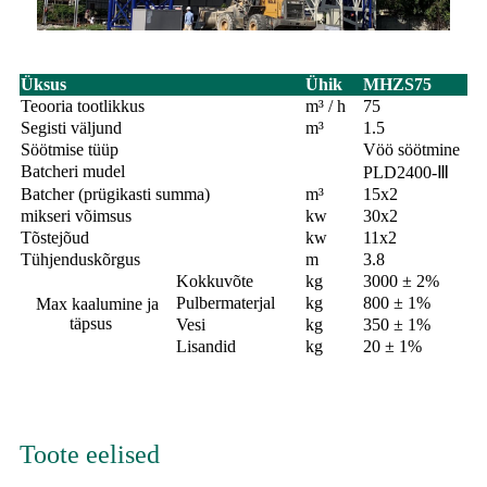
Üksus
Ühik
MHZS75
Teooria tootlikkus
m³ / h
75
Segisti väljund
m³
1.5
Söötmise tüüp
Vöö söötmine
Batcheri mudel
PLD2400-Ⅲ
Batcher (prügikasti summa)
m³
15x2
mikseri võimsus
kw
30x2
Tõstejõud
kw
11x2
Tühjenduskõrgus
m
3.8
Kokkuvõte
kg
3000 ± 2%
Pulbermaterjal
kg
800 ± 1%
Max kaalumine ja
täpsus
Vesi
kg
350 ± 1%
Lisandid
kg
20 ± 1%
Toote eelised