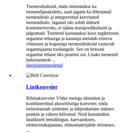
Tsemendisilosid, mida nimetatakse ka
tsemendipaakideks, saab jagada ka lõhestatud
tsemendisilo ja integreeritud keevitatud
tsemendisilo. Jagatud silo sobib üldiselt
konteineriveoks, et säästa transpordikulusid ja
jalgrattaid. Tsementi kasutatakse koos tugibetooni
segamise tehasega ja kasutaja asendab erineva
võimsuse ja kogusega tsemendisilosid vastavalt
segamisjaama toodangule. See on betooni
segamise tehase üks peamisi osi. Lisaks tsemendi
ladustamisele ...
järelepärimine
detail
Lintkonveier
Rihmakonveier Võtke meiega ühendust ja
kombineeritud alussööturiga konveier, mida
iseloomustab söötmine ja tühjendamine mitmes
punktis ja vähem hõivatud. Neid kasutatakse
laialdaselt metallurgias, kaevanduses,
elektroonikajaamas, ehitusmaterjalide tööstuses,
...