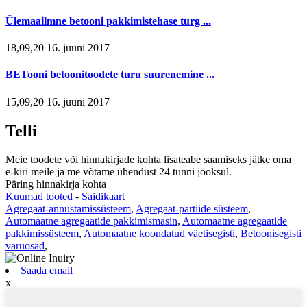
Ülemaailmne betooni pakkimistehase turg ...
18,09,20 16. juuni 2017
BETooni betoonitoodete turu suurenemine ...
15,09,20 16. juuni 2017
Telli
Meie toodete või hinnakirjade kohta lisateabe saamiseks jätke oma
e-kiri meile ja me võtame ühendust 24 tunni jooksul.
Päring hinnakirja kohta
Kuumad tooted
-
Saidikaart
Agregaat-annustamissüsteem
,
Agregaat-partiide süsteem
,
Automaatne agregaatide pakkimismasin
,
Automaatne agregaatide
pakkimissüsteem
,
Automaatne koondatud väetisegisti
,
Betoonisegisti
varuosad
,
Saada email
x