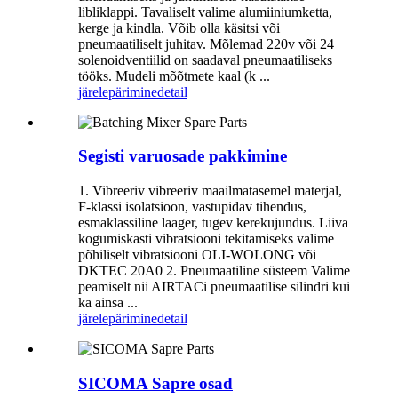
libliklappi. Tavaliselt valime alumiiniumketta,
kerge ja kindla. Võib olla käsitsi või
pneumaatiliselt juhitav. Mõlemad 220v või 24
solenoidventiilid on saadaval pneumaatiliseks
tööks. Mudeli mõõtmete kaal (k ...
järelepärimine
detail
Segisti varuosade pakkimine
1. Vibreeriv vibreeriv maailmatasemel materjal,
F-klassi isolatsioon, vastupidav tihendus,
esmaklassiline laager, tugev kerekujundus. Liiva
kogumiskasti vibratsiooni tekitamiseks valime
põhiliselt vibratsiooni OLI-WOLONG või
DKTEC 20A0 2. Pneumaatiline süsteem Valime
peamiselt nii AIRTACi pneumaatilise silindri kui
ka ainsa ...
järelepärimine
detail
SICOMA Sapre osad