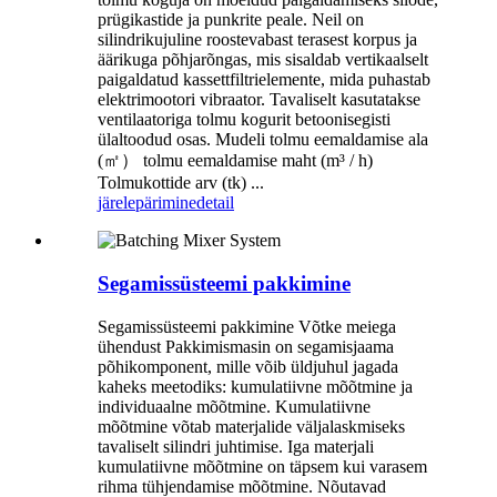
prügikastide ja punkrite peale. Neil on
silindrikujuline roostevabast terasest korpus ja
äärikuga põhjarõngas, mis sisaldab vertikaalselt
paigaldatud kassettfiltrielemente, mida puhastab
elektrimootori vibraator. Tavaliselt kasutatakse
ventilaatoriga tolmu kogurit betoonisegisti
ülaltoodud osas. Mudeli tolmu eemaldamise ala
(㎡） tolmu eemaldamise maht (m³ / h)
Tolmukottide arv (tk) ...
järelepärimine
detail
Segamissüsteemi pakkimine
Segamissüsteemi pakkimine Võtke meiega
ühendust Pakkimismasin on segamisjaama
põhikomponent, mille võib üldjuhul jagada
kaheks meetodiks: kumulatiivne mõõtmine ja
individuaalne mõõtmine. Kumulatiivne
mõõtmine võtab materjalide väljalaskmiseks
tavaliselt silindri juhtimise. Iga materjali
kumulatiivne mõõtmine on täpsem kui varasem
rihma tühjendamise mõõtmine. Nõutavad