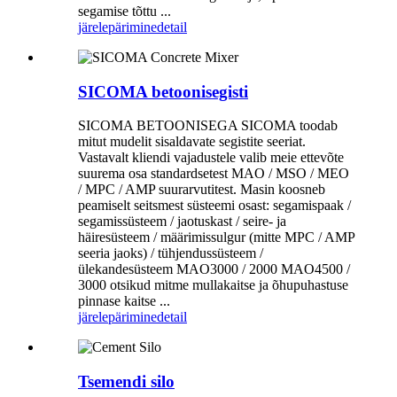
segamise tõttu ...
järelepärimine
detail
SICOMA betoonisegisti
SICOMA BETOONISEGA SICOMA toodab
mitut mudelit sisaldavate segistite seeriat.
Vastavalt kliendi vajadustele valib meie ettevõte
suurema osa standardsetest MAO / MSO / MEO
/ MPC / AMP suurarvutitest. Masin koosneb
peamiselt seitsmest süsteemi osast: segamispaak /
segamissüsteem / jaotuskast / seire- ja
häiresüsteem / määrimissulgur (mitte MPC / AMP
seeria jaoks) / tühjendussüsteem /
ülekandesüsteem MAO3000 / 2000 MAO4500 /
3000 otsikud mitme mullakaitse ja õhupuhastuse
pinnase kaitse ...
järelepärimine
detail
Tsemendi silo