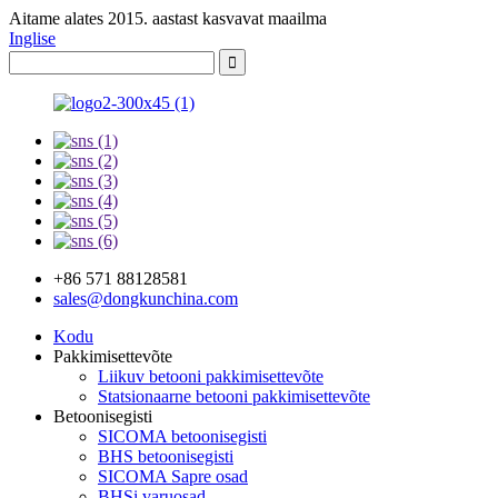
Aitame alates 2015. aastast kasvavat maailma
Inglise
+86 571 88128581
sales@dongkunchina.com
Kodu
Pakkimisettevõte
Liikuv betooni pakkimisettevõte
Statsionaarne betooni pakkimisettevõte
Betoonisegisti
SICOMA betoonisegisti
BHS betoonisegisti
SICOMA Sapre osad
BHSi varuosad