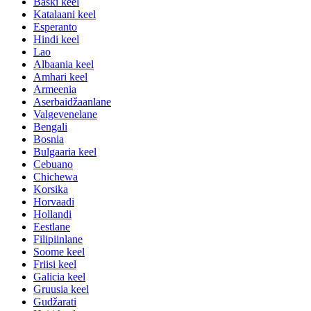
Baski keel
Katalaani keel
Esperanto
Hindi keel
Lao
Albaania keel
Amhari keel
Armeenia
Aserbaidžaanlane
Valgevenelane
Bengali
Bosnia
Bulgaaria keel
Cebuano
Chichewa
Korsika
Horvaadi
Hollandi
Eestlane
Filipiinlane
Soome keel
Friisi keel
Galicia keel
Gruusia keel
Gudžarati