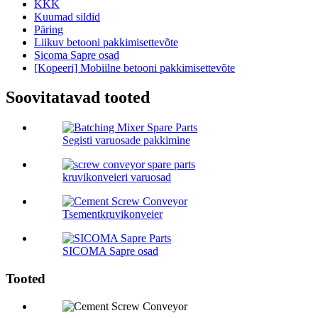
KKK
Kuumad sildid
Päring
Liikuv betooni pakkimisettevõte
Sicoma Sapre osad
[Kopeeri] Mobiilne betooni pakkimisettevõte
Soovitatavad tooted
Segisti varuosade pakkimine
kruvikonveieri varuosad
Tsementkruvikonveier
SICOMA Sapre osad
Tooted