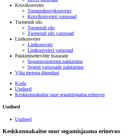
Kruvikonveier
Tsementkruvikonveier
Kruvikonveieri varuosad
Tsemendi silo
Tsemendi silo
Tsemendi silo varuosad
Lintkonveier
Lintkonveier
Lintkonveieri varuosad
Pakkimisettevõtte lisaseade
Segamissüsteemi pakkimine
Segisti varuosade pakkimine
Võta meiega ühendust
Kodu
Uudised
Keskkonnakaitse suur segamisjaama erinevus
Uudised
Uudised
Keskkonnakaitse suur segamisjaama erinevus