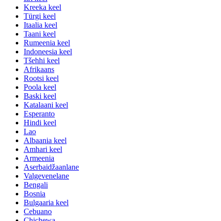
Kreeka keel
Türgi keel
Itaalia keel
Taani keel
Rumeenia keel
Indoneesia keel
Tšehhi keel
Afrikaans
Rootsi keel
Poola keel
Baski keel
Katalaani keel
Esperanto
Hindi keel
Lao
Albaania keel
Amhari keel
Armeenia
Aserbaidžaanlane
Valgevenelane
Bengali
Bosnia
Bulgaaria keel
Cebuano
Chichewa