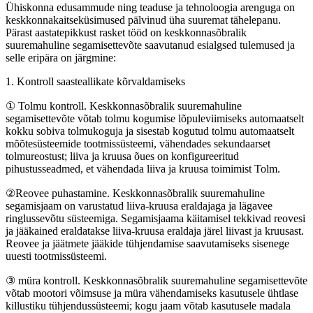
Ühiskonna edusammude ning teaduse ja tehnoloogia arenguga on
keskkonnakaitseküsimused pälvinud üha suuremat tähelepanu.
Pärast aastatepikkust rasket tööd on keskkonnasõbralik
suuremahuline segamisettevõte saavutanud esialgsed tulemused ja
selle eripära on järgmine:
1. Kontroll saasteallikate kõrvaldamiseks
① Tolmu kontroll. Keskkonnasõbralik suuremahuline
segamisettevõte võtab tolmu kogumise lõpuleviimiseks automaatselt
kokku sobiva tolmukoguja ja sisestab kogutud tolmu automaatselt
mõõtesüsteemide tootmissüsteemi, vähendades sekundaarset
tolmureostust; liiva ja kruusa õues on konfigureeritud
pihustusseadmed, et vähendada liiva ja kruusa toimimist Tolm.
②Reovee puhastamine. Keskkonnasõbralik suuremahuline
segamisjaam on varustatud liiva-kruusa eraldajaga ja lägavee
ringlussevõtu süsteemiga. Segamisjaama käitamisel tekkivad reovesi
ja jääkained eraldatakse liiva-kruusa eraldaja järel liivast ja kruusast.
Reovee ja jäätmete jääkide tühjendamise saavutamiseks sisenege
uuesti tootmissüsteemi.
③ müra kontroll. Keskkonnasõbralik suuremahuline segamisettevõte
võtab mootori võimsuse ja müra vähendamiseks kasutusele ühtlase
killustiku tühjendussüsteemi; kogu jaam võtab kasutusele madala