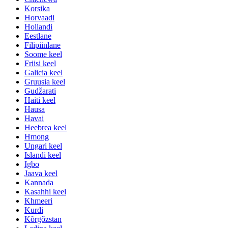
Korsika
Horvaadi
Hollandi
Eestlane
Filipiinlane
Soome keel
Friisi keel
Galicia keel
Gruusia keel
Gudžarati
Haiti keel
Hausa
Havai
Heebrea keel
Hmong
Ungari keel
Islandi keel
Igbo
Jaava keel
Kannada
Kasahhi keel
Khmeeri
Kurdi
Kõrgõzstan