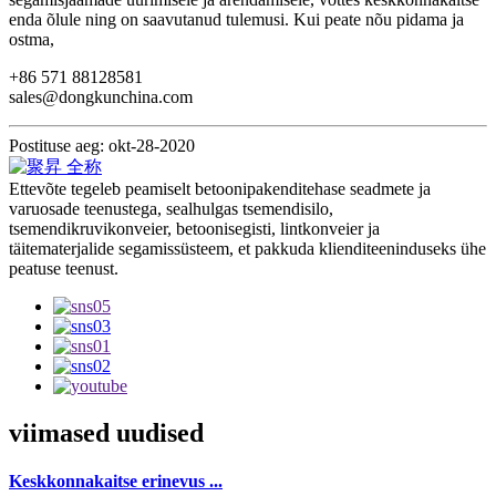
enda õlule ning on saavutanud tulemusi. Kui peate nõu pidama ja
ostma,
+86 571 88128581
sales@dongkunchina.com
Postituse aeg: okt-28-2020
Ettevõte tegeleb peamiselt betoonipakenditehase seadmete ja
varuosade teenustega, sealhulgas tsemendisilo,
tsemendikruvikonveier, betoonisegisti, lintkonveier ja
täitematerjalide segamissüsteem, et pakkuda klienditeeninduseks ühe
peatuse teenust.
viimased uudised
Keskkonnakaitse erinevus ...